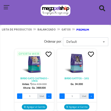
LISTA DE PRODUCTOS
BALANCEADO
GATOS
PREMIUM
Default
Ordenar por:
OFERTA WEB
BIRBO GATO CASTRADO -
BIRBO GATITOS - 1KG
15KG
Antes:
Gs. 434.000
Gs. 34.000
Ahora:
Gs. 368.000
-
Und.
+
-
Und.
+
Agregar al Carrito
Agregar al Carrito