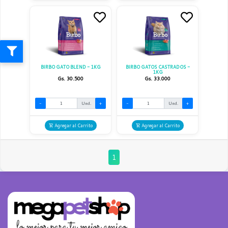
BIRBO GATO BLEND - 1KG
BIRBO GATOS CASTRADOS -
1KG
Gs. 30.500
Gs. 33.000
-
Und.
+
-
Und.
+
Agregar al Carrito
Agregar al Carrito
1