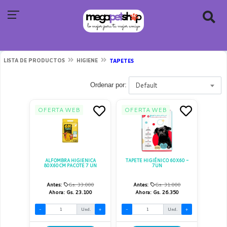
LISTA DE PRODUCTOS
HIGIENE
TAPETES
Default
Ordenar por:
OFERTA WEB
OFERTA WEB
ALFOMBRA HIGIENICA
TAPETE HIGIÉNICO 60X60 -
80X60CM PACOTE 7 UN
7UN
Antes:
Gs. 33.000
Antes:
Gs. 31.000
Ahora:
Gs. 23.100
Ahora:
Gs. 26.350
-
Und.
+
-
Und.
+