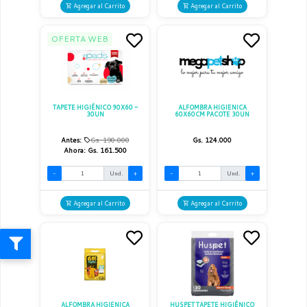
Agregar al Carrito
Agregar al Carrito
OFERTA WEB
TAPETE HIGIÉNICO 90X60 -
ALFOMBRA HIGIENICA
30UN
60X60CM PACOTE 30UN
Antes:
Gs. 190.000
Gs. 124.000
Ahora:
Gs. 161.500
-
Und.
+
-
Und.
+
Agregar al Carrito
Agregar al Carrito
ALFOMBRA HIGIENICA
HUSPET TAPETE HIGIÉNICO