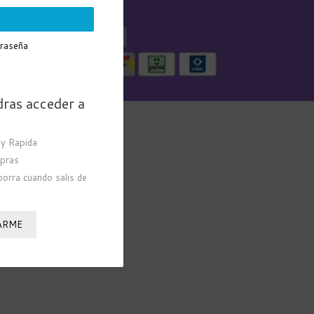
traseña
dras acceder a
y Rapida
mpras
borra cuando salis de
ARME