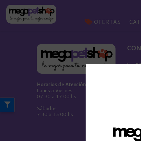
OFERTAS
CAT
CON
+59
con
Horarios de Atención:
Lunes a Viernes
07:30 a 17:00 hs
www
Sábados
7:30 a 13:00 hs