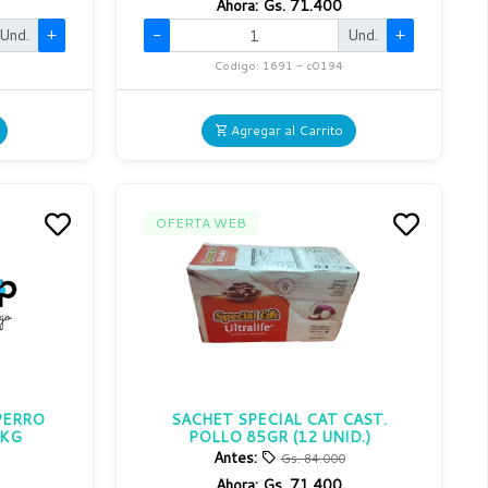
Ahora:
Gs. 71.400
Und.
+
-
Und.
+
Codigo: 1691 - c0194
Agregar al Carrito
OFERTA WEB
PERRO
SACHET SPECIAL CAT CAST.
5KG
POLLO 85GR (12 UNID.)
Antes:
Gs. 84.000
Ahora:
Gs. 71.400