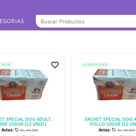
EGORIAS
A WEB
OFERTA WEB
ET SPECIAL DOG ADULT.
SACHET SPECIAL DOG A
RNE 100GR (12 UNID.)
POLLO 100GR (12 UNI
Antes:
Antes:
Gs. 84.000
Gs. 84.000