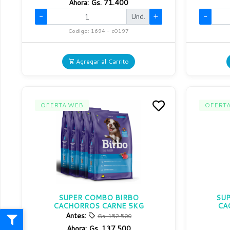
Ahora:
Gs. 71.400
-
Und.
+
-
Codigo: 1694 - c0197
Agregar al Carrito
OFERTA WEB
OFERT
SUPER COMBO BIRBO
SU
CACHORROS CARNE 5KG
CA
Antes:
Gs. 152.500
Ahora:
Gs. 137.500