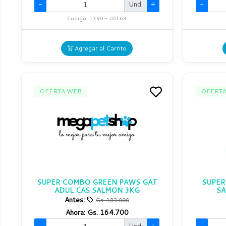
-
Und.
+
-
Codigo: 1390 - c0163
Agregar al Carrito
OFERTA WEB
OFERT
SUPER COMBO GREEN PAWS GAT
SUPER
ADUL CAS SALMON 3KG
SA
Antes:
Gs. 183.000
Ahora:
Gs. 164.700