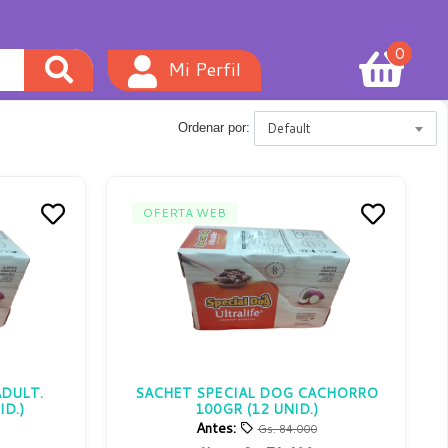
0
Mi Perfil
Default
Ordenar por:
OFERTA WEB
DULT.
SACHET SPECIAL DOG CACHORRO
D.)
100GR (12 UNID.)
Antes:
Gs. 84.000