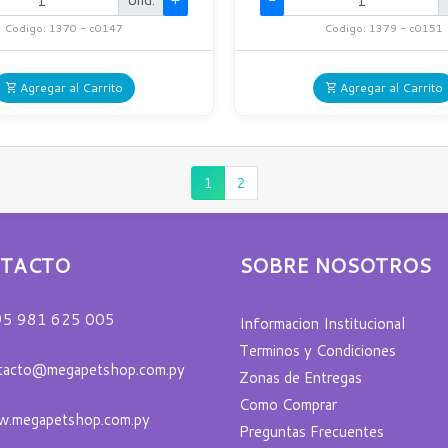
Und.
+
-
Codigo: 1370 - c0147
Codigo: 1379 - c0151
Agregar al Carrito
Agregar al Carrito
1
2
TACTO
SOBRE NOSOTROS
5 981 625 005
Informacion Institucional
Terminos y Condiciones
tacto@megapetshop.com.py
Zonas de Entregas
Como Comprar
.megapetshop.com.py
Preguntas Frecuentes