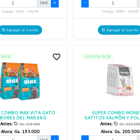
Und.
+
-
Codigo: 1412 - c0178
Codigo: 1884 - c0200
Agregar al Carrito
Agregar al Carrito
A WEB
OFERTA WEB
 COMBO MAX VITA GATO
SUPER COMBO MONE
BORES DEL MAR 6KG
GATITOS SALMÓN Y POL
Antes:
Antes:
Gs. 214.000
Gs. 222.500
Ahora:
Gs. 193.000
Ahora:
Gs. 200.500