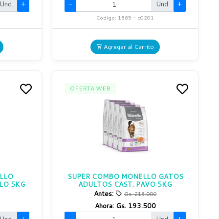
Und.
+
-
Und.
+
Codigo: 1885 - c0201
Agregar al Carrito
OFERTA WEB
LLO
SUPER COMBO MONELLO GATOS
LO 5KG
ADULTOS CAST. PAVO 5KG
Antes:
Gs. 215.000
Ahora:
Gs. 193.500