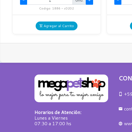
-
Und.
+
-
Codigo: 1886 - c0202
Agregar al Carrito
CON
+59
con
Horarios de Atención:
Lunes a Viernes
07:30 a 17:00 hs
www