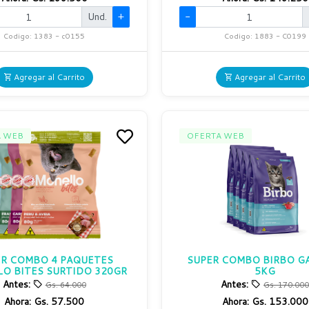
Und.
+
-
Codigo: 1383 - c0155
Codigo: 1883 - C0199
Agregar al Carrito
Agregar al Carrito
A WEB
OFERTA WEB
ER COMBO 4 PAQUETES
SUPER COMBO BIRBO G
O BITES SURTIDO 320GR
5KG
Antes:
Antes:
Gs. 64.000
Gs. 170.000
Ahora:
Gs. 57.500
Ahora:
Gs. 153.000