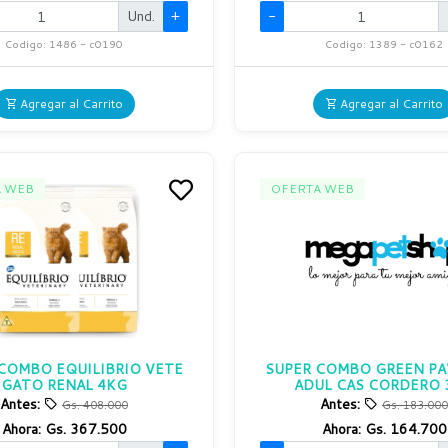
Und.
+
-
Codigo: 1486 - c0190
Codigo: 1389 - c0162
Agregar al Carrito
Agregar al Carrito
A WEB
OFERTA WEB
COMBO EQUILIBRIO VETE
SUPER COMBO GREEN P
GATO RENAL 4KG
ADUL CAS CORDERO 
Antes:
Antes:
Gs. 408.000
Gs. 183.000
Ahora:
Gs. 367.500
Ahora:
Gs. 164.700