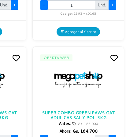
Und.
+
-
Und.
+
Codigo: 1392 - c0165
Agregar al Carrito
OFERTA WEB
AWS GAT
SUPER COMBO GREEN PAWS GAT
3KG
ADUL CAS SAL Y POL. 3KG
Antes:
Gs. 183.000
Ahora:
Gs. 164.700