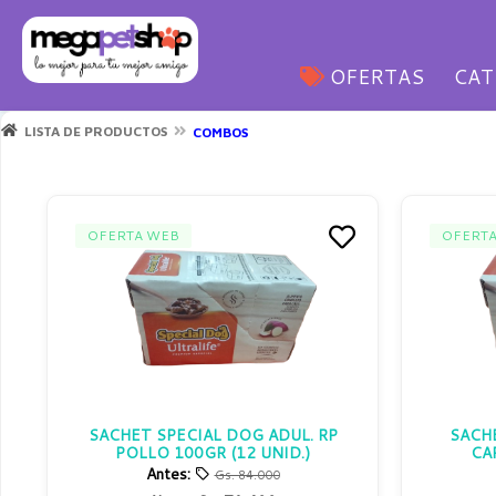
OFERTAS
CAT
LISTA DE PRODUCTOS
COMBOS
OFERTA WEB
OFERT
SACHET SPECIAL DOG ADUL. RP
SACH
POLLO 100GR (12 UNID.)
CA
Antes:
Gs. 84.000