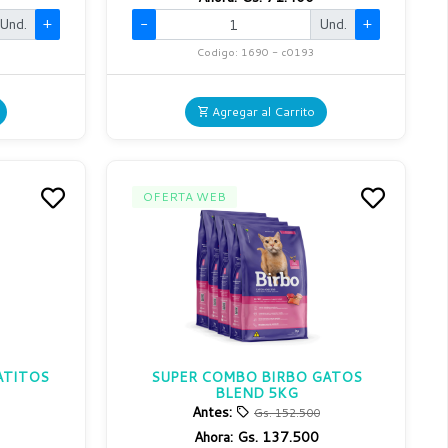
Und.
+
-
Und.
+
Codigo: 1690 - c0193
Agregar al Carrito
OFERTA WEB
ATITOS
SUPER COMBO BIRBO GATOS
BLEND 5KG
Antes:
Gs. 152.500
Ahora:
Gs. 137.500