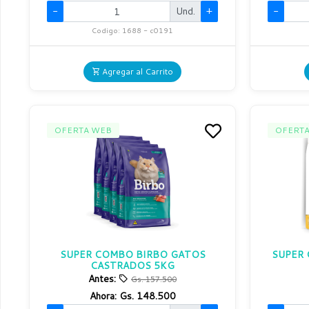
-
Und.
+
-
Codigo: 1688 - c0191
Agregar al Carrito
OFERTA WEB
OFERT
SUPER COMBO BIRBO GATOS
SUPER 
CASTRADOS 5KG
Antes:
Gs. 157.500
Ahora:
Gs. 148.500