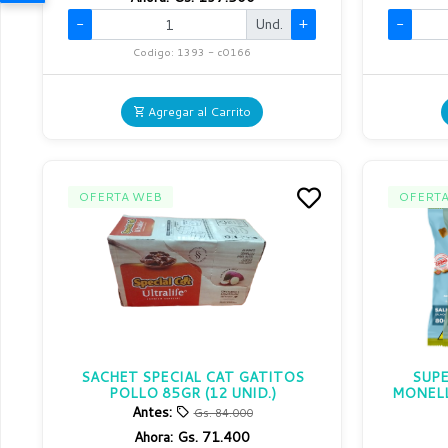
-
Und.
+
-
Codigo: 1393 - c0166
Agregar al Carrito
OFERTA WEB
OFERT
SACHET SPECIAL CAT GATITOS
SUP
POLLO 85GR (12 UNID.)
MONELL
Antes:
Gs. 84.000
Ahora:
Gs. 71.400