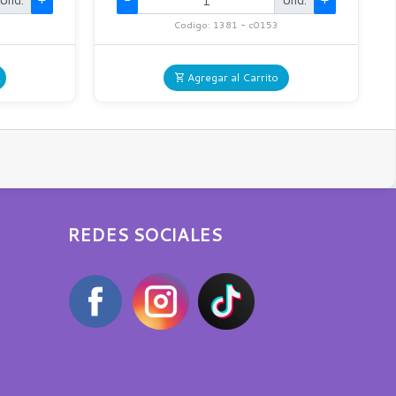
Und.
+
-
Und.
+
Codigo: 1381 - c0153
Agregar al Carrito
REDES SOCIALES