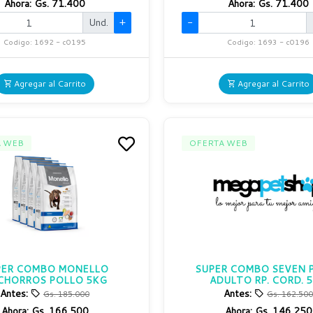
Ahora:
Gs. 71.400
Ahora:
Gs. 71.400
Und.
+
-
Codigo: 1692 - c0195
Codigo: 1693 - c0196
Agregar al Carrito
Agregar al Carrito
A WEB
OFERTA WEB
PER COMBO MONELLO
SUPER COMBO SEVEN 
CHORROS POLLO 5KG
ADULTO RP. CORD. 
Antes:
Antes:
Gs. 185.000
Gs. 162.500
Ahora:
Gs. 166.500
Ahora:
Gs. 146.250