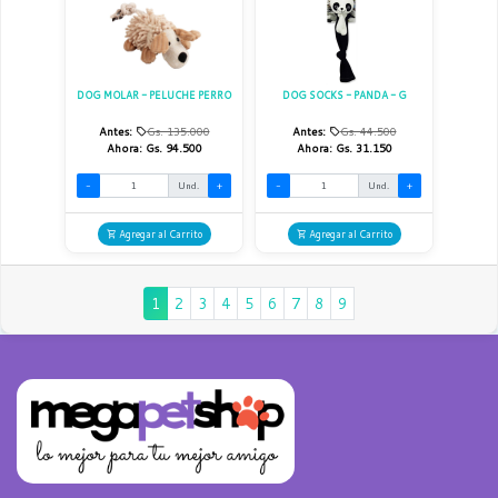
DOG MOLAR - PELUCHE PERRO
DOG SOCKS - PANDA - G
Antes:
Gs. 135.000
Antes:
Gs. 44.500
Ahora:
Gs. 94.500
Ahora:
Gs. 31.150
-
Und.
+
-
Und.
+
Agregar al Carrito
Agregar al Carrito
1
2
3
4
5
6
7
8
9