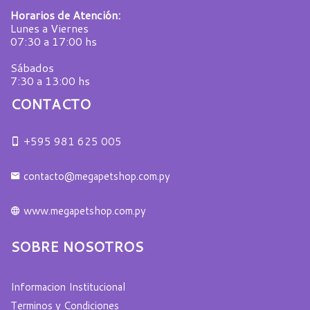
Horarios de Atención:
Lunes a Viernes
07:30 a 17:00 hs
Sábados
7:30 a 13:00 hs
CONTACTO
+595 981 625 005
contacto@megapetshop.com.py
www.megapetshop.com.py
SOBRE NOSOTROS
Informacion Institucional
Terminos y Condiciones