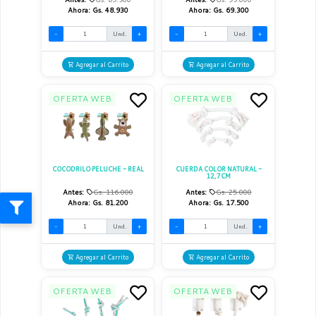
Ahora:
Gs. 48.930
Ahora:
Gs. 69.300
-
Und.
+
-
Und.
+
Agregar al Carrito
Agregar al Carrito
OFERTA WEB
OFERTA WEB
COCODRILO PELUCHE - REAL
CUERDA COLOR NATURAL -
12,7CM
Antes:
Gs. 116.000
Antes:
Gs. 25.000
Ahora:
Gs. 81.200
Ahora:
Gs. 17.500
-
Und.
+
-
Und.
+
Agregar al Carrito
Agregar al Carrito
OFERTA WEB
OFERTA WEB