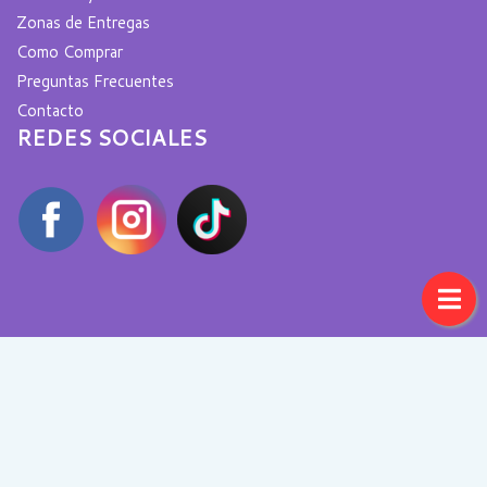
Zonas de Entregas
Como Comprar
Preguntas Frecuentes
Contacto
REDES SOCIALES
Copyright 2020
Pegasus Ecommerce
Todos los
Derechos Reservados